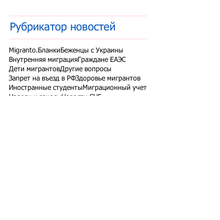
Рубрикатор новостей
Migranto.Бланки
Беженцы с Украины
Внутренняя миграция
Граждане ЕАЭС
Дети мигрантов
Другие вопросы
Запрет на въезд в РФ
Здоровье мигрантов
Иностранные студенты
Миграционный учет
Налоги и взносы
Новости СНГ
Организованный набор
Патент на работу
Проверки ФМС России
РВП ВНЖ гражданство РФ
Работодатели для трудовых мигрантов
Работодатель-физлицо
Разрешение на работу
Реестр контролируемых лиц
СВО
Экзамены для мигрантов
Подпишитесь на рассылку