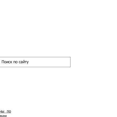
ены по
овам