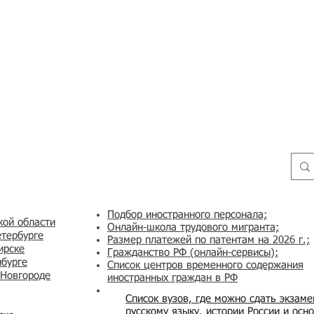
Подбор иностранного персонала;
кой области
Онлайн-школа трудового мигранта;
етербурге
Размер платежей по патентам на 2026 г.;
ирске
Гражданство РФ (онлайн-сервисы
);
нбурге
Список центров временного содержания
 Новгороде
иностранных граждан в РФ
Список вузов, где можно сдать экзам
русскому языку, истории России и осн