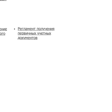
Регламент получения
ение
первичных учетных
ого
документов