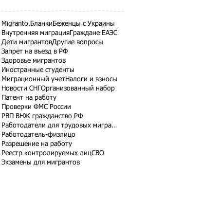
Migranto.Бланки
Беженцы с Украины
Внутренняя миграция
Граждане ЕАЭС
Дети мигрантов
Другие вопросы
Запрет на въезд в РФ
Здоровье мигрантов
Иностранные студенты
Миграционный учет
Налоги и взносы
Новости СНГ
Организованный набор
Патент на работу
Проверки ФМС России
РВП ВНЖ гражданство РФ
Работодатели для трудовых мигрантов
Работодатель-физлицо
Разрешение на работу
Реестр контролируемых лиц
СВО
Экзамены для мигрантов