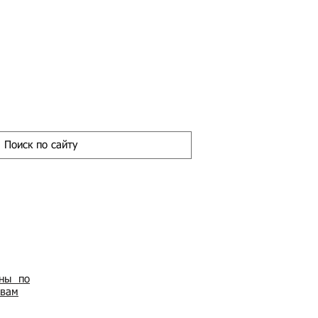
ены по
овам