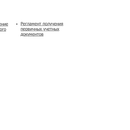
Регламент получения
ение
первичных учетных
ого
документов