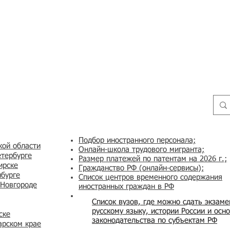
Подбор иностранного персонала;
кой области
Онлайн-школа трудового мигранта;
етербурге
Размер платежей по патентам на 2026 г.;
ирске
Гражданство РФ (онлайн-сервисы
);
нбурге
Список центров временного содержания
 Новгороде
иностранных граждан в РФ
Список вузов, где можно сдать экзам
русскому языку, истории России и осн
ске
законодательства по субъектам РФ
арском крае