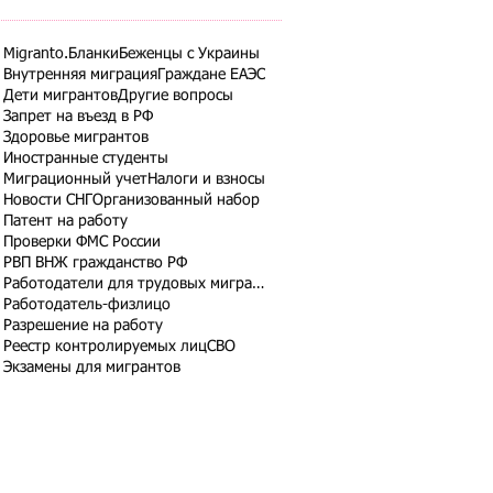
Migranto.Бланки
Беженцы с Украины
Внутренняя миграция
Граждане ЕАЭС
Дети мигрантов
Другие вопросы
Запрет на въезд в РФ
Здоровье мигрантов
Иностранные студенты
Миграционный учет
Налоги и взносы
Новости СНГ
Организованный набор
Патент на работу
Проверки ФМС России
РВП ВНЖ гражданство РФ
Работодатели для трудовых мигрантов
Работодатель-физлицо
Разрешение на работу
Реестр контролируемых лиц
СВО
Экзамены для мигрантов