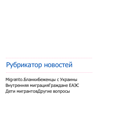
Рубрикатор новостей
Migranto.Бланки
Беженцы с Украины
Внутренняя миграция
Граждане ЕАЭС
Дети мигрантов
Другие вопросы
Запрет на въезд в РФ
Здоровье мигрантов
Иностранные студенты
Миграционный учет
Налоги и взносы
Новости СНГ
Организованный набор
Патент на работу
Проверки ФМС России
РВП ВНЖ гражданство РФ
Работодатели для трудовых мигрантов