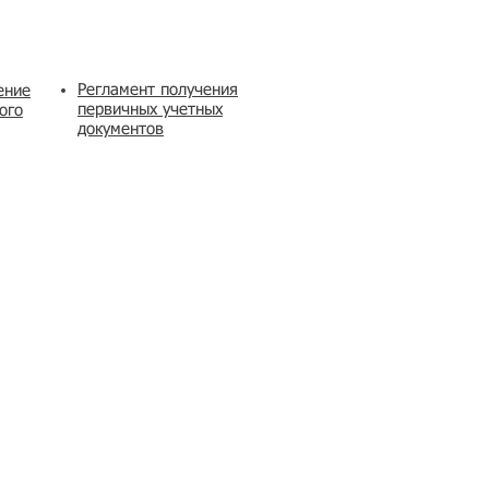
Регламент получения
ение
первичных учетных
ого
документов