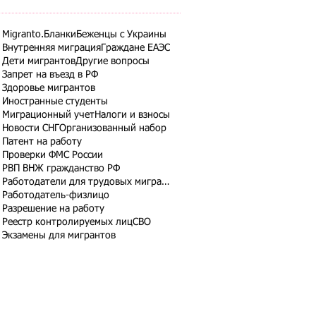
Migranto.Бланки
Беженцы с Украины
Внутренняя миграция
Граждане ЕАЭС
Дети мигрантов
Другие вопросы
Запрет на въезд в РФ
Здоровье мигрантов
Иностранные студенты
Миграционный учет
Налоги и взносы
Новости СНГ
Организованный набор
Патент на работу
Проверки ФМС России
РВП ВНЖ гражданство РФ
Работодатели для трудовых мигрантов
Работодатель-физлицо
Разрешение на работу
Реестр контролируемых лиц
СВО
Экзамены для мигрантов