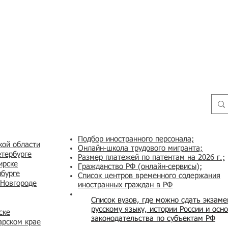
Подбор иностранного персонала;
кой области
Онлайн-школа трудового мигранта;
етербурге
Размер платежей по патентам на 2026 г.;
ирске
Гражданство РФ (онлайн-сервисы
);
нбурге
Список центров временного содержания
 Новгороде
иностранных граждан в РФ
Список вузов, где можно сдать экзам
русскому языку, истории России и осн
ске
законодательства по субъектам РФ
арском крае