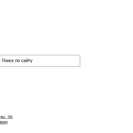
ены по
овам