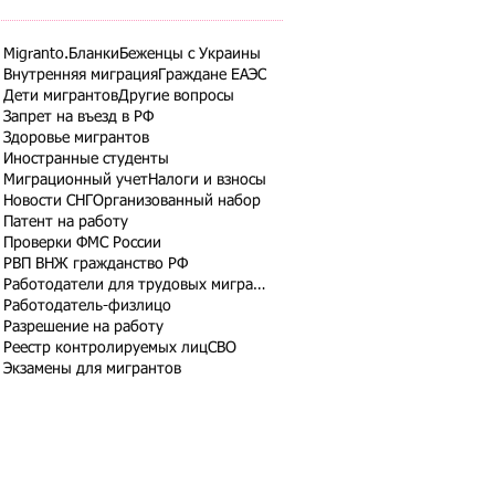
Migranto.Бланки
Беженцы с Украины
Внутренняя миграция
Граждане ЕАЭС
Дети мигрантов
Другие вопросы
Запрет на въезд в РФ
Здоровье мигрантов
Иностранные студенты
Миграционный учет
Налоги и взносы
Новости СНГ
Организованный набор
Патент на работу
Проверки ФМС России
РВП ВНЖ гражданство РФ
Работодатели для трудовых мигрантов
Работодатель-физлицо
Разрешение на работу
Реестр контролируемых лиц
СВО
Экзамены для мигрантов