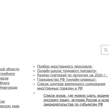
Подбор иностранного персонала;
кой области
Онлайн-школа трудового мигранта;
етербурге
Размер платежей по патентам на 2026 г.;
ирске
Гражданство РФ (онлайн-сервисы
);
нбурге
Список центров временного содержания
 Новгороде
иностранных граждан в РФ
Список вузов, где можно сдать экзам
русскому языку, истории России и осн
ске
законодательства по субъектам РФ
арском крае