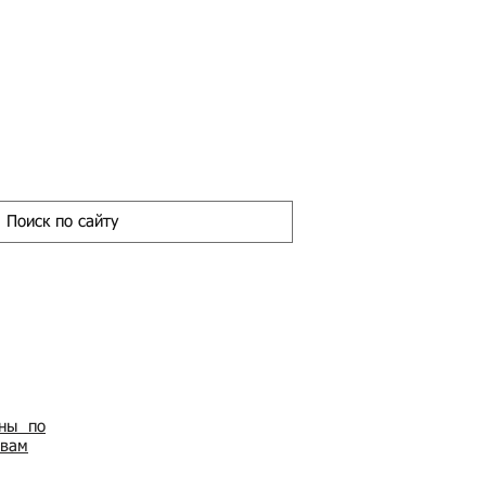
ены по
овам