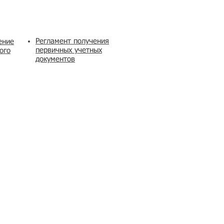
Регламент получения
ение
первичных учетных
ого
документов