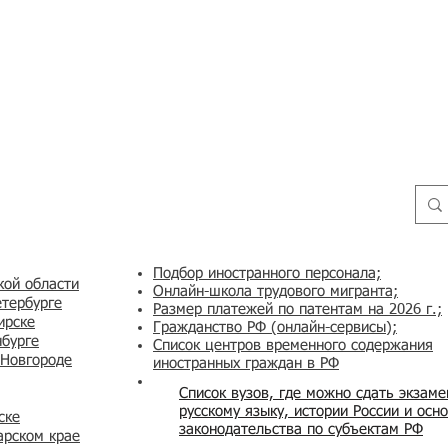
Подбор иностранного персонала;
кой области
Онлайн-школа трудового мигранта;
етербурге
Размер платежей по патентам на 2026 г.;
ирске
Гражданство РФ (онлайн-сервисы
);
нбурге
Список центров временного содержания
 Новгороде
иностранных граждан в РФ
Список вузов, где можно сдать экзам
русскому языку, истории России и осн
ске
законодательства по субъектам РФ
арском крае