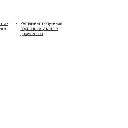
Регламент получения
ение
первичных учетных
ого
документов