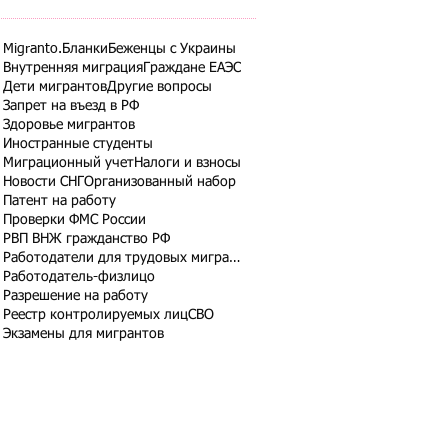
Migranto.Бланки
Беженцы с Украины
Внутренняя миграция
Граждане ЕАЭС
Дети мигрантов
Другие вопросы
Запрет на въезд в РФ
Здоровье мигрантов
Иностранные студенты
Миграционный учет
Налоги и взносы
Новости СНГ
Организованный набор
Патент на работу
Проверки ФМС России
РВП ВНЖ гражданство РФ
Работодатели для трудовых мигрантов
Работодатель-физлицо
Разрешение на работу
Реестр контролируемых лиц
СВО
Экзамены для мигрантов