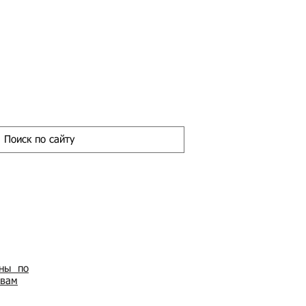
ены по
овам