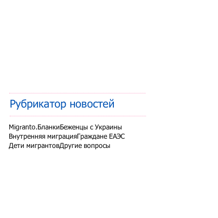
Рубрикатор новостей
Migranto.Бланки
Беженцы с Украины
Внутренняя миграция
Граждане ЕАЭС
Дети мигрантов
Другие вопросы
Запрет на въезд в РФ
Здоровье мигрантов
Иностранные студенты
Миграционный учет
Налоги и взносы
Новости СНГ
Организованный набор
Патент на работу
Проверки ФМС России
РВП ВНЖ гражданство РФ
Работодатели для трудовых мигрантов