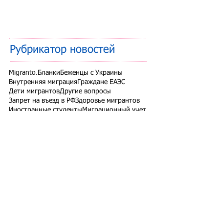
Рубрикатор новостей
Migranto.Бланки
Беженцы с Украины
Внутренняя миграция
Граждане ЕАЭС
Дети мигрантов
Другие вопросы
Запрет на въезд в РФ
Здоровье мигрантов
Иностранные студенты
Миграционный учет
Налоги и взносы
Новости СНГ
Организованный набор
Патент на работу
Проверки ФМС России
РВП ВНЖ гражданство РФ
Работодатели для трудовых мигрантов
Работодатель-физлицо
Разрешение на работу
Реестр контролируемых лиц
СВО
Экзамены для мигрантов
Подпишитесь на рассылку