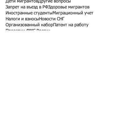
Дети мигрантов
Другие вопросы
Запрет на въезд в РФ
Здоровье мигрантов
Иностранные студенты
Миграционный учет
Налоги и взносы
Новости СНГ
Организованный набор
Патент на работу
Проверки ФМС России
РВП ВНЖ гражданство РФ
Работодатели для трудовых мигрантов
Работодатель-физлицо
Разрешение на работу
Реестр контролируемых лиц
СВО
Экзамены для мигрантов
Подпишитесь на рассылку
Подписаться