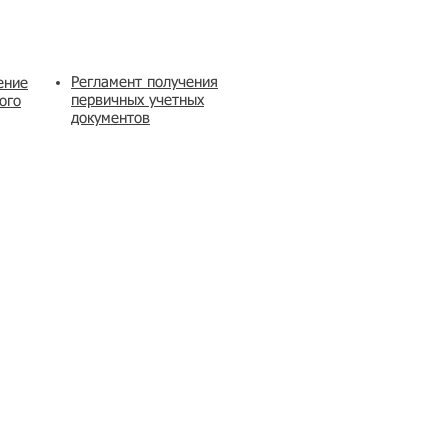
Регламент получения
ение
первичных учетных
ого
документов