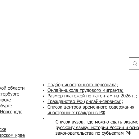
Подбор иностранного персонала;
кой области
Онлайн-школа трудового мигранта;
етербурге
Размер платежей по патентам на 2026 г.;
ирске
Гражданство РФ (онлайн-сервисы
);
нбурге
Список центров временного содержания
 Новгороде
иностранных граждан в РФ
Список вузов, где можно сдать экзам
русскому языку, истории России и осн
ске
законодательства по субъектам РФ
арском крае