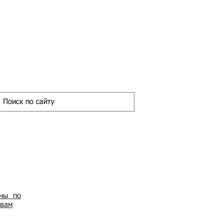
ены по
овам