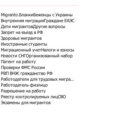
Migranto.Бланки
Беженцы с Украины
Внутренняя миграция
Граждане ЕАЭС
Дети мигрантов
Другие вопросы
Запрет на въезд в РФ
Здоровье мигрантов
Иностранные студенты
Миграционный учет
Налоги и взносы
Новости СНГ
Организованный набор
Патент на работу
Проверки ФМС России
РВП ВНЖ гражданство РФ
Работодатели для трудовых мигрантов
Работодатель-физлицо
Разрешение на работу
Реестр контролируемых лиц
СВО
Экзамены для мигрантов