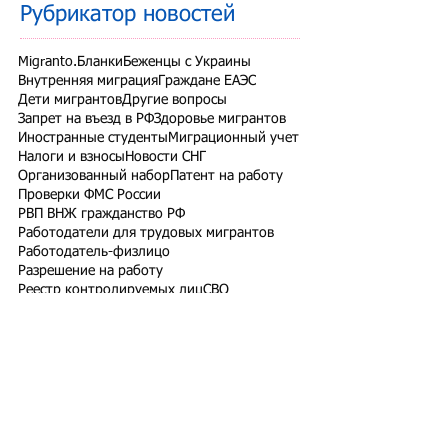
Рубрикатор новостей
Migranto.Бланки
Беженцы с Украины
Внутренняя миграция
Граждане ЕАЭС
Дети мигрантов
Другие вопросы
Запрет на въезд в РФ
Здоровье мигрантов
Иностранные студенты
Миграционный учет
Налоги и взносы
Новости СНГ
Организованный набор
Патент на работу
Проверки ФМС России
РВП ВНЖ гражданство РФ
Работодатели для трудовых мигрантов
Работодатель-физлицо
Разрешение на работу
Реестр контролируемых лиц
СВО
Экзамены для мигрантов
Подпишитесь на рассылку