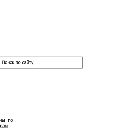
ены по
овам