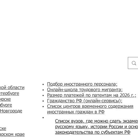
Подбор иностранного персонала;
кой области
Онлайн-школа трудового мигранта;
етербурге
Размер платежей по патентам на 2026 г.;
ирске
Гражданство РФ (онлайн-сервисы
);
нбурге
Список центров временного содержания
 Новгороде
иностранных граждан в РФ
Список вузов, где можно сдать экзам
русскому языку, истории России и осн
ске
законодательства по субъектам РФ
арском крае