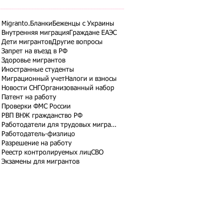
Migranto.Бланки
Беженцы с Украины
Внутренняя миграция
Граждане ЕАЭС
Дети мигрантов
Другие вопросы
Запрет на въезд в РФ
Здоровье мигрантов
Иностранные студенты
Миграционный учет
Налоги и взносы
Новости СНГ
Организованный набор
Патент на работу
Проверки ФМС России
РВП ВНЖ гражданство РФ
Работодатели для трудовых мигрантов
Работодатель-физлицо
Разрешение на работу
Реестр контролируемых лиц
СВО
Экзамены для мигрантов