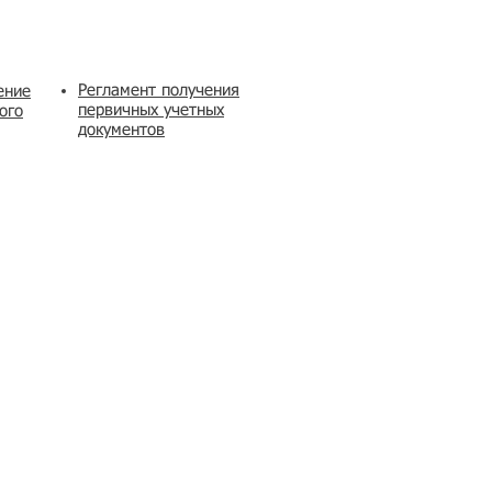
Регламент получения
ение
первичных учетных
ого
документов