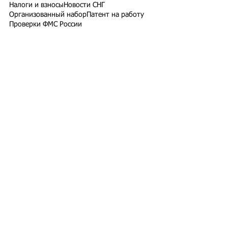
Налоги и взносы
Новости СНГ
Организованный набор
Патент на работу
Проверки ФМС России
РВП ВНЖ гражданство РФ
Работодатели для трудовых мигрантов
Работодатель-физлицо
Разрешение на работу
Реестр контролируемых лиц
СВО
Экзамены для мигрантов
Подпишитесь на рассылку
Подписаться