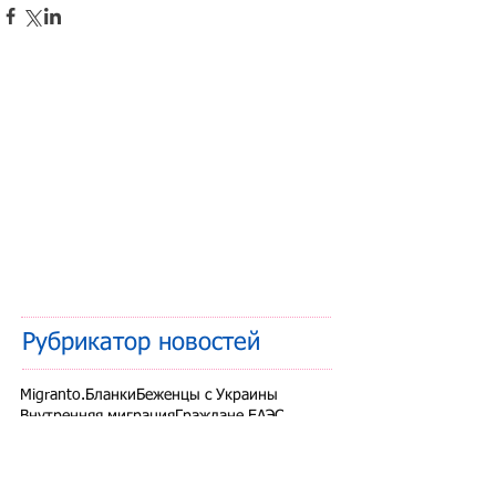
Рубрикатор новостей
Migranto.Бланки
Беженцы с Украины
Внутренняя миграция
Граждане ЕАЭС
Дети мигрантов
Другие вопросы
Запрет на въезд в РФ
Здоровье мигрантов
Иностранные студенты
Миграционный учет