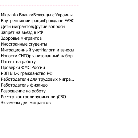
Migranto.Бланки
Беженцы с Украины
Внутренняя миграция
Граждане ЕАЭС
Дети мигрантов
Другие вопросы
Запрет на въезд в РФ
Здоровье мигрантов
Иностранные студенты
Миграционный учет
Налоги и взносы
Новости СНГ
Организованный набор
Патент на работу
Проверки ФМС России
РВП ВНЖ гражданство РФ
Работодатели для трудовых мигрантов
Работодатель-физлицо
Разрешение на работу
Реестр контролируемых лиц
СВО
Экзамены для мигрантов