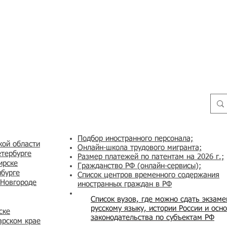
Подбор иностранного персонала;
кой области
Онлайн-школа трудового мигранта;
етербурге
Размер платежей по патентам на 2026 г.;
ирске
Гражданство РФ (онлайн-сервисы
);
нбурге
Список центров временного содержания
 Новгороде
иностранных граждан в РФ
Список вузов, где можно сдать экзам
русскому языку, истории России и осн
ске
законодательства по субъектам РФ
арском крае