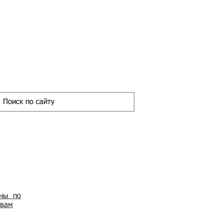
ены по
овам