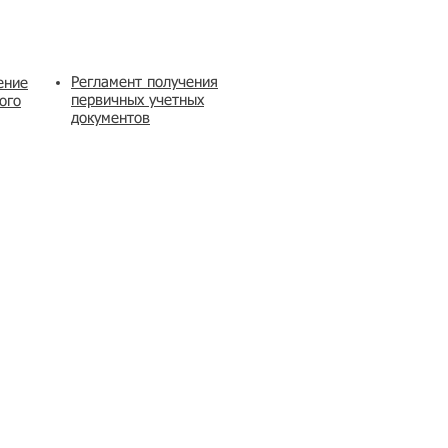
Регламент получения
ение
первичных учетных
ого
документов