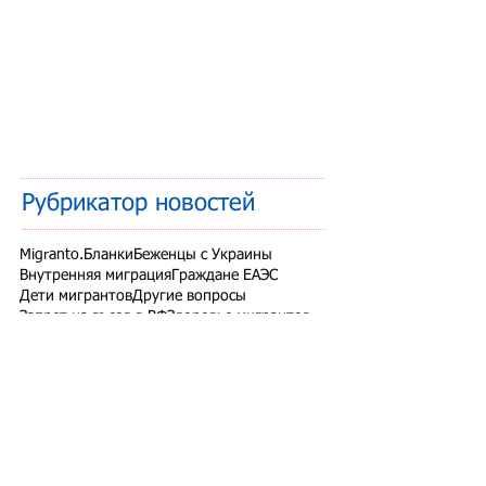
Рубрикатор новостей
Migranto.Бланки
Беженцы с Украины
Внутренняя миграция
Граждане ЕАЭС
Дети мигрантов
Другие вопросы
Запрет на въезд в РФ
Здоровье мигрантов
Иностранные студенты
Миграционный учет
Налоги и взносы
Новости СНГ
Организованный набор
Патент на работу
Проверки ФМС России
РВП ВНЖ гражданство РФ
Работодатели для трудовых мигрантов
Работодатель-физлицо
Разрешение на работу