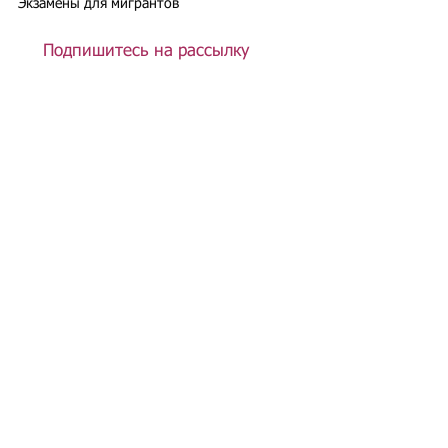
Экзамены для мигрантов
Подпишитесь на рассылку
Подписаться
Подбор иностранного персонала;
Онлайн-школа трудового мигранта;
Размер платежей по патентам на 2026 г.;
Гражданство РФ (онлайн-сервисы
);
Список центров временного содержания
иностранных граждан в РФ
Регламент обработки персональных данных