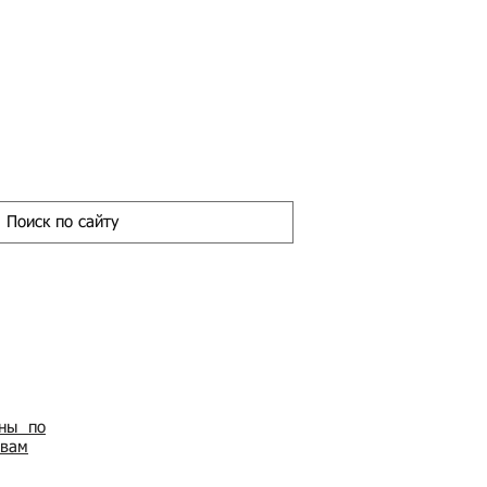
ены по
овам