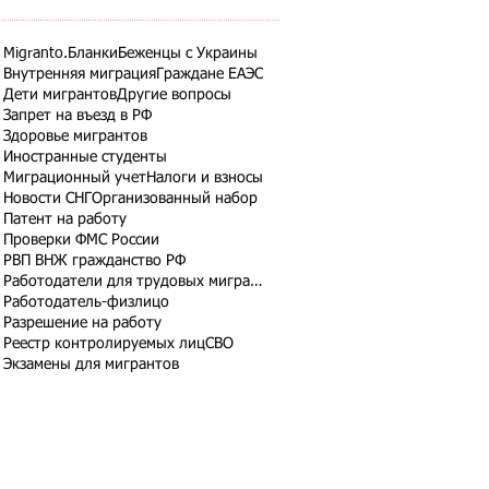
Migranto.Бланки
Беженцы с Украины
Внутренняя миграция
Граждане ЕАЭС
Дети мигрантов
Другие вопросы
Запрет на въезд в РФ
Здоровье мигрантов
Иностранные студенты
Миграционный учет
Налоги и взносы
Новости СНГ
Организованный набор
Патент на работу
Проверки ФМС России
РВП ВНЖ гражданство РФ
Работодатели для трудовых мигрантов
Работодатель-физлицо
Разрешение на работу
Реестр контролируемых лиц
СВО
Экзамены для мигрантов