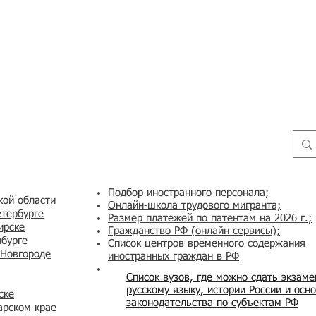
Подбор иностранного персонала;
кой области
Онлайн-школа трудового мигранта;
етербурге
Размер платежей по патентам на 2026 г.;
ирске
Гражданство РФ (онлайн-сервисы
);
нбурге
Список центров временного содержания
 Новгороде
иностранных граждан в РФ
Список вузов, где можно сдать экзам
русскому языку, истории России и осн
ске
законодательства по субъектам РФ
арском крае