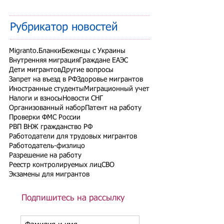
Рубрикатор новостей
Migranto.Бланки
Беженцы с Украины
Внутренняя миграция
Граждане ЕАЭС
Дети мигрантов
Другие вопросы
Запрет на въезд в РФ
Здоровье мигрантов
Иностранные студенты
Миграционный учет
Налоги и взносы
Новости СНГ
Организованный набор
Патент на работу
Проверки ФМС России
РВП ВНЖ гражданство РФ
Работодатели для трудовых мигрантов
Работодатель-физлицо
Разрешение на работу
Реестр контролируемых лиц
СВО
Экзамены для мигрантов
Подпишитесь на рассылку