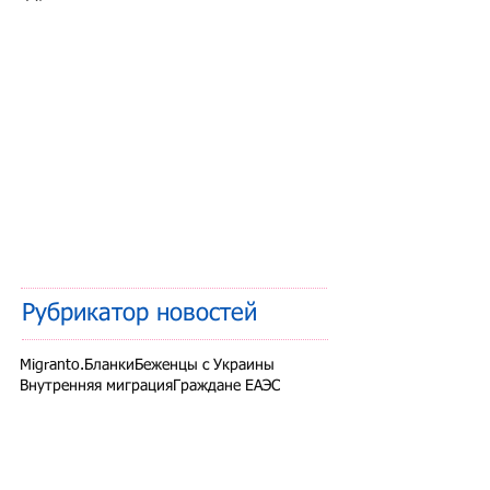
Рубрикатор новостей
Migranto.Бланки
Беженцы с Украины
Внутренняя миграция
Граждане ЕАЭС
Дети мигрантов
Другие вопросы
Запрет на въезд в РФ
Здоровье мигрантов
Иностранные студенты
Миграционный учет
Налоги и взносы
Новости СНГ