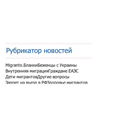
Рубрикатор новостей
Migranto.Бланки
Беженцы с Украины
Внутренняя миграция
Граждане ЕАЭС
Дети мигрантов
Другие вопросы
Запрет на въезд в РФ
Здоровье мигрантов
Иностранные студенты
Миграционный учет
Налоги и взносы
Новости СНГ
Организованный набор
Патент на работу
Проверки ФМС России
РВП ВНЖ гражданство РФ
Работодатели для трудовых мигрантов
Работодатель-физлицо
Разрешение на работу
Реестр контролируемых лиц
СВО