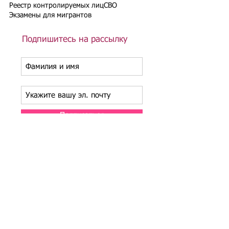
Реестр контролируемых лиц
СВО
Экзамены для мигрантов
Подпишитесь на рассылку
Подписаться
Подбор иностранного персонала;
Онлайн-школа трудового мигранта;
Размер платежей по патентам на 2026 г.;
Гражданство РФ (онлайн-сервисы
);
Список центров временного содержания
иностранных граждан в РФ