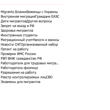
Migranto.Бланки
Беженцы с Украины
Внутренняя миграция
Граждане ЕАЭС
Дети мигрантов
Другие вопросы
Запрет на въезд в РФ
Здоровье мигрантов
Иностранные студенты
Миграционный учет
Налоги и взносы
Новости СНГ
Организованный набор
Патент на работу
Проверки ФМС России
РВП ВНЖ гражданство РФ
Работодатели для трудовых мигрантов
Работодатель-физлицо
Разрешение на работу
Реестр контролируемых лиц
СВО
Экзамены для мигрантов