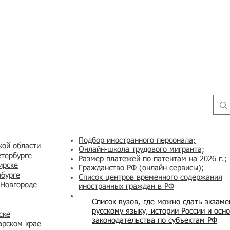
Подбор иностранного персонала;
кой области
Онлайн-школа трудового мигранта;
етербурге
Размер платежей по патентам на 2026 г.;
ирске
Гражданство РФ (онлайн-сервисы
);
нбурге
Список центров временного содержания
 Новгороде
иностранных граждан в РФ
Список вузов, где можно сдать экзам
русскому языку, истории России и осн
ске
законодательства по субъектам РФ
арском крае