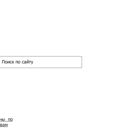
ены по
овам