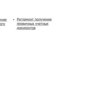
Регламент получения
ение
первичных учетных
ого
документов