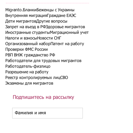
Migranto.Бланки
Беженцы с Украины
Внутренняя миграция
Граждане ЕАЭС
Дети мигрантов
Другие вопросы
Запрет на въезд в РФ
Здоровье мигрантов
Иностранные студенты
Миграционный учет
Налоги и взносы
Новости СНГ
Организованный набор
Патент на работу
Проверки ФМС России
РВП ВНЖ гражданство РФ
Работодатели для трудовых мигрантов
Работодатель-физлицо
Разрешение на работу
Реестр контролируемых лиц
СВО
Экзамены для мигрантов
Подпишитесь на рассылку