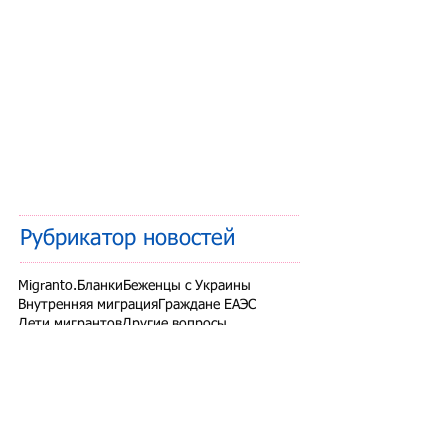
Рубрикатор новостей
Migranto.Бланки
Беженцы с Украины
Внутренняя миграция
Граждане ЕАЭС
Дети мигрантов
Другие вопросы
Запрет на въезд в РФ
Здоровье мигрантов
Иностранные студенты
Миграционный учет
Налоги и взносы
Новости СНГ
Организованный набор
Патент на работу
Проверки ФМС России
РВП ВНЖ гражданство РФ