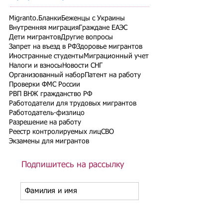
Migranto.Бланки
Беженцы с Украины
Внутренняя миграция
Граждане ЕАЭС
Дети мигрантов
Другие вопросы
Запрет на въезд в РФ
Здоровье мигрантов
Иностранные студенты
Миграционный учет
Налоги и взносы
Новости СНГ
Организованный набор
Патент на работу
Проверки ФМС России
РВП ВНЖ гражданство РФ
Работодатели для трудовых мигрантов
Работодатель-физлицо
Разрешение на работу
Реестр контролируемых лиц
СВО
Экзамены для мигрантов
Подпишитесь на рассылку