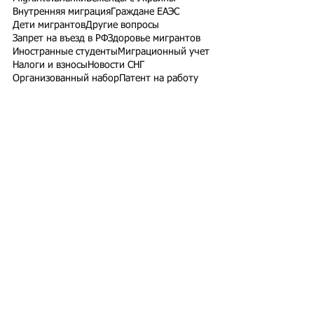
Внутренняя миграция
Граждане ЕАЭС
Дети мигрантов
Другие вопросы
Запрет на въезд в РФ
Здоровье мигрантов
Иностранные студенты
Миграционный учет
Налоги и взносы
Новости СНГ
Организованный набор
Патент на работу
Проверки ФМС России
РВП ВНЖ гражданство РФ
Работодатели для трудовых мигрантов
Работодатель-физлицо
Разрешение на работу
Реестр контролируемых лиц
СВО
Экзамены для мигрантов
Подпишитесь на рассылку
Подписаться