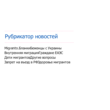
Рубрикатор новостей
Migranto.Бланки
Беженцы с Украины
Внутренняя миграция
Граждане ЕАЭС
Дети мигрантов
Другие вопросы
Запрет на въезд в РФ
Здоровье мигрантов
Иностранные студенты
Миграционный учет
Налоги и взносы
Новости СНГ
Организованный набор
Патент на работу
Проверки ФМС России
РВП ВНЖ гражданство РФ
Работодатели для трудовых мигрантов
Работодатель-физлицо
Разрешение на работу
Реестр контролируемых лиц
СВО
Экзамены для мигрантов