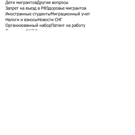
Дети мигрантов
Другие вопросы
Запрет на въезд в РФ
Здоровье мигрантов
Иностранные студенты
Миграционный учет
Налоги и взносы
Новости СНГ
Организованный набор
Патент на работу
Проверки ФМС России
РВП ВНЖ гражданство РФ
Работодатели для трудовых мигрантов
Работодатель-физлицо
Разрешение на работу
Реестр контролируемых лиц
СВО
Экзамены для мигрантов
Подпишитесь на рассылку
Подписаться