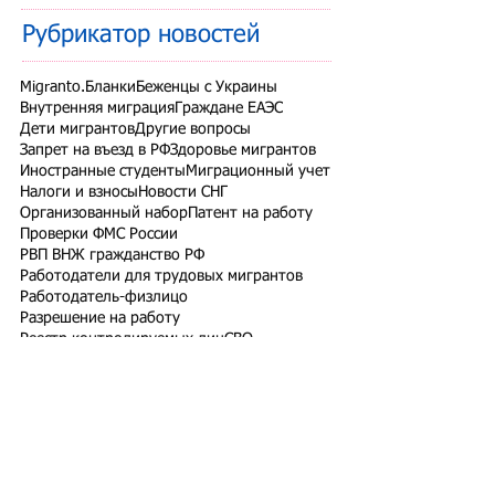
Рубрикатор новостей
Migranto.Бланки
Беженцы с Украины
Внутренняя миграция
Граждане ЕАЭС
Дети мигрантов
Другие вопросы
Запрет на въезд в РФ
Здоровье мигрантов
Иностранные студенты
Миграционный учет
Налоги и взносы
Новости СНГ
Организованный набор
Патент на работу
Проверки ФМС России
РВП ВНЖ гражданство РФ
Работодатели для трудовых мигрантов
Работодатель-физлицо
Разрешение на работу
Реестр контролируемых лиц
СВО
Экзамены для мигрантов
Подпишитесь на рассылку