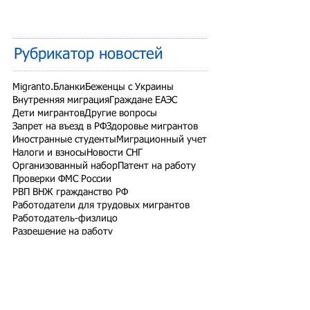
Рубрикатор новостей
Migranto.Бланки
Беженцы с Украины
Внутренняя миграция
Граждане ЕАЭС
Дети мигрантов
Другие вопросы
Запрет на въезд в РФ
Здоровье мигрантов
Иностранные студенты
Миграционный учет
Налоги и взносы
Новости СНГ
Организованный набор
Патент на работу
Проверки ФМС России
РВП ВНЖ гражданство РФ
Работодатели для трудовых мигрантов
Работодатель-физлицо
Разрешение на работу
Реестр контролируемых лиц
СВО
Экзамены для мигрантов
Подпишитесь на рассылку