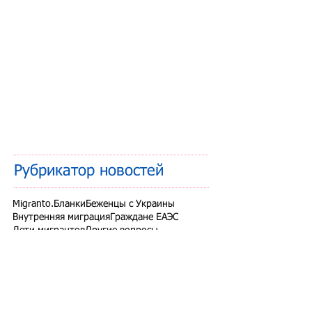
Рубрикатор новостей
Migranto.Бланки
Беженцы с Украины
Внутренняя миграция
Граждане ЕАЭС
Дети мигрантов
Другие вопросы
Запрет на въезд в РФ
Здоровье мигрантов
Иностранные студенты
Миграционный учет
Налоги и взносы
Новости СНГ
Организованный набор
Патент на работу
Проверки ФМС России
РВП ВНЖ гражданство РФ