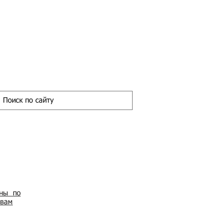
ены по
овам