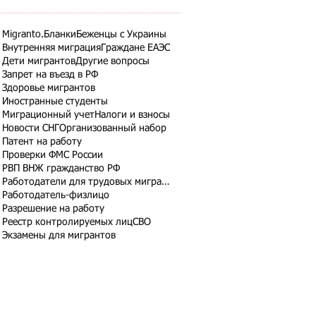
Migranto.Бланки
Беженцы с Украины
Внутренняя миграция
Граждане ЕАЭС
Дети мигрантов
Другие вопросы
Запрет на въезд в РФ
Здоровье мигрантов
Иностранные студенты
Миграционный учет
Налоги и взносы
Новости СНГ
Организованный набор
Патент на работу
Проверки ФМС России
РВП ВНЖ гражданство РФ
Работодатели для трудовых мигрантов
Работодатель-физлицо
Разрешение на работу
Реестр контролируемых лиц
СВО
Экзамены для мигрантов