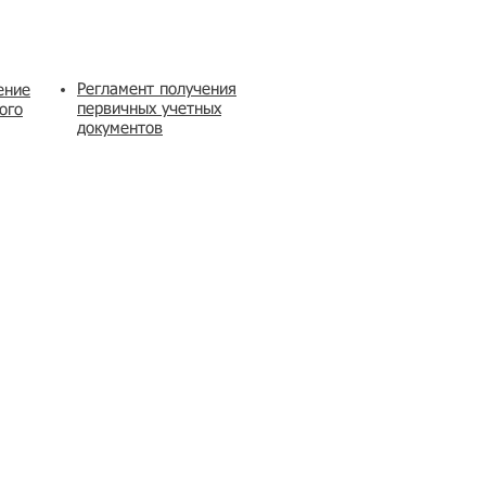
Регламент получения
ение
первичных учетных
ого
документов