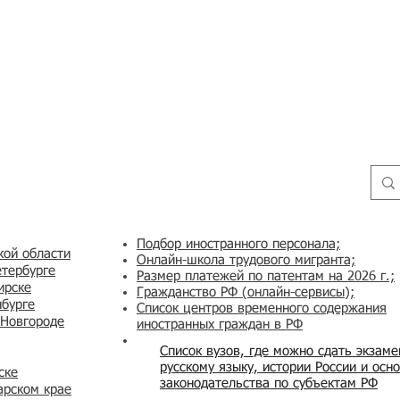
Подбор иностранного персонала;
кой области
Онлайн-школа трудового мигранта;
етербурге
Размер платежей по патентам на 2026 г.;
ирске
Гражданство РФ (онлайн-сервисы
);
нбурге
Список центров временного содержания
 Новгороде
иностранных граждан в РФ
Список вузов, где можно сдать экзам
русскому языку, истории России и осн
ске
законодательства по субъектам РФ
арском крае