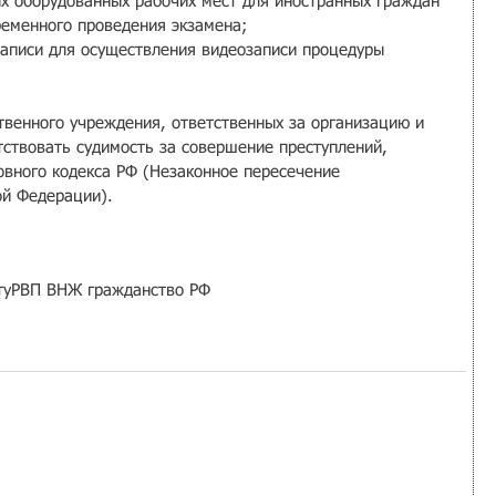
х оборудованных рабочих мест для иностранных граждан 
ременного проведения экзамена; 
записи для осуществления видеозаписи процедуры 
твенного учреждения, ответственных за организацию и 
тствовать судимость за совершение преступлений, 
овного кодекса РФ (Незаконное пересечение 
ой Федерации).
ту
РВП ВНЖ гражданство РФ