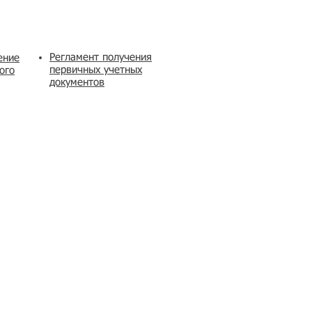
Регламент получения
ение
первичных учетных
ого
документов