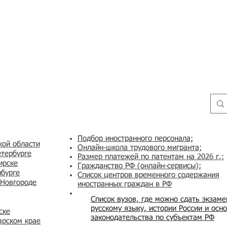
Подбор иностранного персонала;
кой области
Онлайн-школа трудового мигранта;
етербурге
Размер платежей по патентам на 2026 г.;
ирске
Гражданство РФ (онлайн-сервисы
);
нбурге
Список центров временного содержания
 Новгороде
иностранных граждан в РФ
Список вузов, где можно сдать экзам
русскому языку, истории России и осн
ске
законодательства по субъектам РФ
арском крае