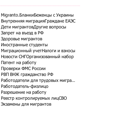
Migranto.Бланки
Беженцы с Украины
Внутренняя миграция
Граждане ЕАЭС
Дети мигрантов
Другие вопросы
Запрет на въезд в РФ
Здоровье мигрантов
Иностранные студенты
Миграционный учет
Налоги и взносы
Новости СНГ
Организованный набор
Патент на работу
Проверки ФМС России
РВП ВНЖ гражданство РФ
Работодатели для трудовых мигрантов
Работодатель-физлицо
Разрешение на работу
Реестр контролируемых лиц
СВО
Экзамены для мигрантов