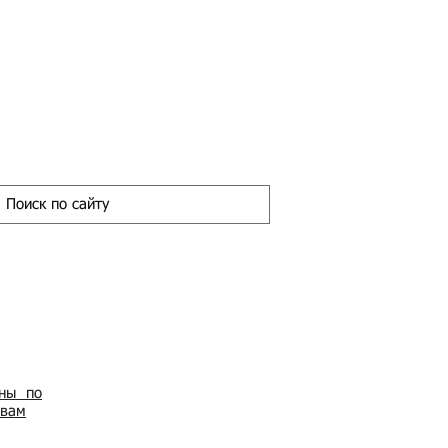
ены по
овам