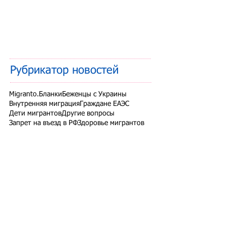
Рубрикатор новостей
Migranto.Бланки
Беженцы с Украины
Внутренняя миграция
Граждане ЕАЭС
Дети мигрантов
Другие вопросы
Запрет на въезд в РФ
Здоровье мигрантов
Иностранные студенты
Миграционный учет
Налоги и взносы
Новости СНГ
Организованный набор
Патент на работу
Проверки ФМС России
РВП ВНЖ гражданство РФ
Работодатели для трудовых мигрантов
Работодатель-физлицо
Разрешение на работу
Реестр контролируемых лиц
СВО
Экзамены для мигрантов