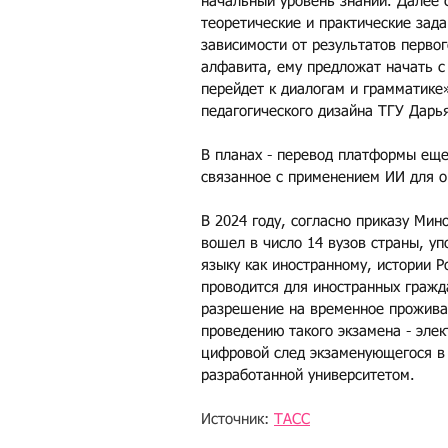
начальный уровень знаний. Далее 
теоретические и практические зад
зависимости от результатов первого
алфавита, ему предложат начать с 
перейдет к диалогам и грамматике»
педагогического дизайна ТГУ Дарь
В планах - перевод платформы еще
связанное с применением ИИ для о
В 2024 году, согласно приказу Мин
вошел в число 14 вузов страны, у
языку как иностранному, истории Р
проводится для иностранных гражд
разрешение на временное проживан
проведению такого экзамена - эле
цифровой след экзаменующегося в
разработанной университетом. 
Источник: 
ТАСС