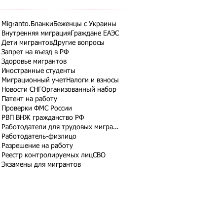
Migranto.Бланки
Беженцы с Украины
Внутренняя миграция
Граждане ЕАЭС
Дети мигрантов
Другие вопросы
Запрет на въезд в РФ
Здоровье мигрантов
Иностранные студенты
Миграционный учет
Налоги и взносы
Новости СНГ
Организованный набор
Патент на работу
Проверки ФМС России
РВП ВНЖ гражданство РФ
Работодатели для трудовых мигрантов
Работодатель-физлицо
Разрешение на работу
Реестр контролируемых лиц
СВО
Экзамены для мигрантов