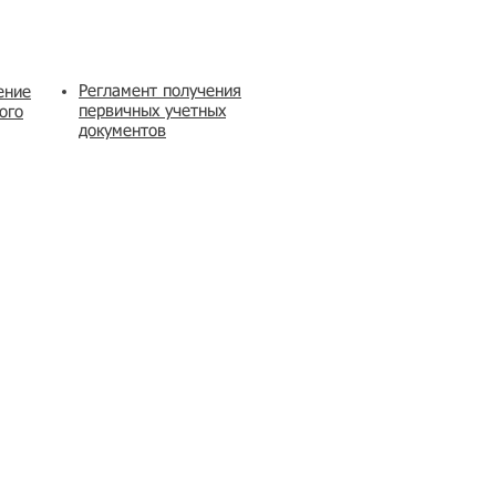
Регламент получения
ение
первичных учетных
ого
документов