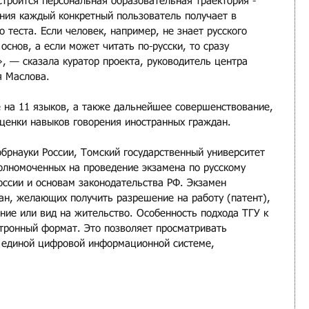
строится персональная образовательная траектория - 
ания каждый конкретный пользователь получает в 
 теста. Если человек, например, не знает русского 
основ, а если может читать по-русски, то сразу 
, — сказала куратор проекта, руководитель центра 
я Маслова.
 на 11 языков, а также дальнейшее совершенствование, 
ценки навыков говорения иностранных граждан.
обрнауки России, Томский государственный университет 
полномоченных на проведение экзамена по русскому 
оссии и основам законодательства РФ. Экзамен 
ан, желающих получить разрешение на работу (патент), 
ие или вид на жительство. Особенность подхода ТГУ к 
ктронный формат. Это позволяет просматривать 
 единой цифровой информационной системе, 