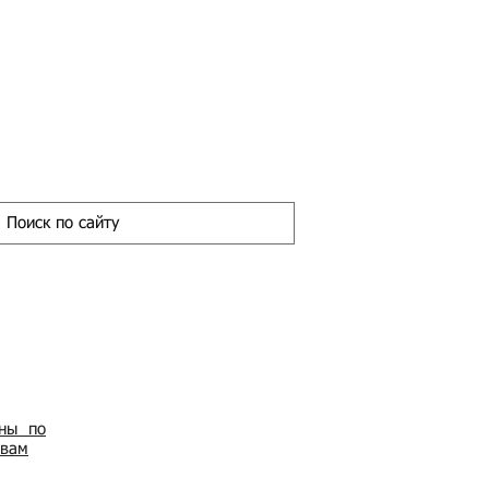
ены по
овам