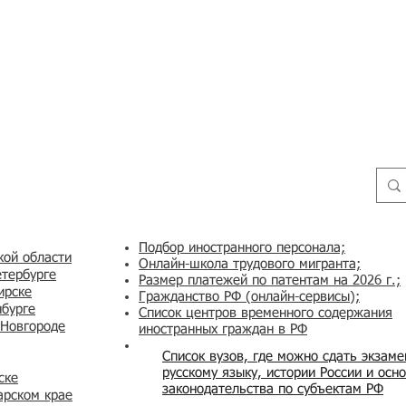
Подбор иностранного персонала;
кой области
Онлайн-школа трудового мигранта;
етербурге
Размер платежей по патентам на 2026 г.;
ирске
Гражданство РФ (онлайн-сервисы
);
нбурге
Список центров временного содержания
 Новгороде
иностранных граждан в РФ
Список вузов, где можно сдать экзам
русскому языку, истории России и осн
ске
законодательства по субъектам РФ
арском крае