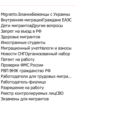
Migranto.Бланки
Беженцы с Украины
Внутренняя миграция
Граждане ЕАЭС
Дети мигрантов
Другие вопросы
Запрет на въезд в РФ
Здоровье мигрантов
Иностранные студенты
Миграционный учет
Налоги и взносы
Новости СНГ
Организованный набор
Патент на работу
Проверки ФМС России
РВП ВНЖ гражданство РФ
Работодатели для трудовых мигрантов
Работодатель-физлицо
Разрешение на работу
Реестр контролируемых лиц
СВО
Экзамены для мигрантов