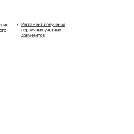
Регламент получения
ение
первичных учетных
ого
документов