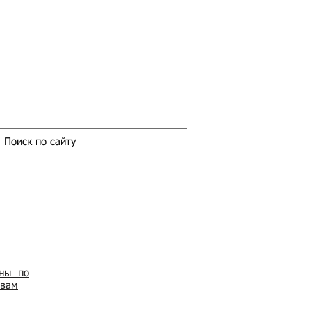
ены по
овам