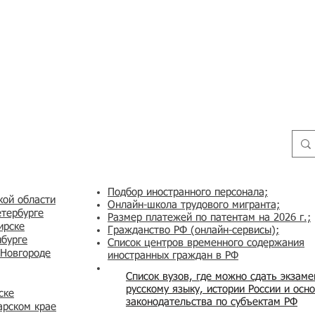
Подбор иностранного персонала;
кой области
Онлайн-школа трудового мигранта;
етербурге
Размер платежей по патентам на 2026 г.;
ирске
Гражданство РФ (онлайн-сервисы
);
нбурге
Список центров временного содержания
 Новгороде
иностранных граждан в РФ
Список вузов, где можно сдать экзам
русскому языку, истории России и осн
ске
законодательства по субъектам РФ
арском крае