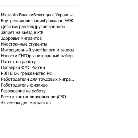
Migranto.Бланки
Беженцы с Украины
Внутренняя миграция
Граждане ЕАЭС
Дети мигрантов
Другие вопросы
Запрет на въезд в РФ
Здоровье мигрантов
Иностранные студенты
Миграционный учет
Налоги и взносы
Новости СНГ
Организованный набор
Патент на работу
Проверки ФМС России
РВП ВНЖ гражданство РФ
Работодатели для трудовых мигрантов
Работодатель-физлицо
Разрешение на работу
Реестр контролируемых лиц
СВО
Экзамены для мигрантов