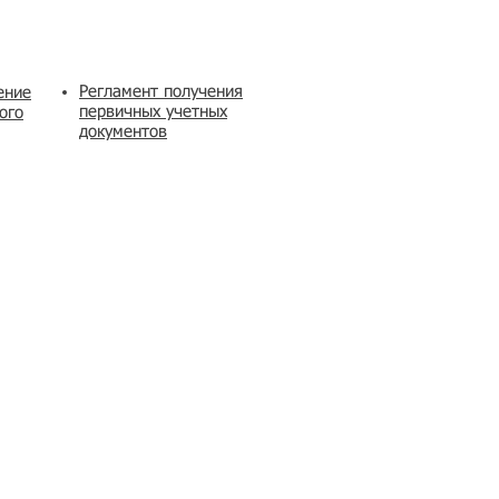
Регламент получения
ение
первичных учетных
ого
документов