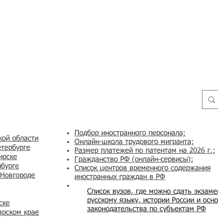
Подбор иностранного персонала;
кой области
Онлайн-школа трудового мигранта;
етербурге
Размер платежей по патентам на 2026 г.;
ирске
Гражданство РФ (онлайн-сервисы
);
нбурге
Список центров временного содержания
 Новгороде
иностранных граждан в РФ
Список вузов, где можно сдать экзам
русскому языку, истории России и осн
ске
законодательства по субъектам РФ
арском крае