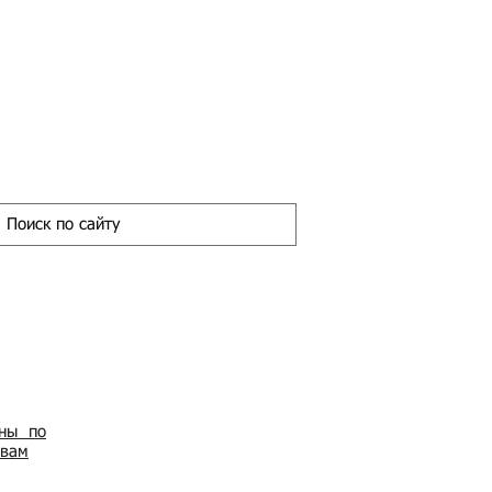
ены по
овам