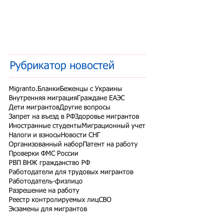
Рубрикатор новостей
Migranto.Бланки
Беженцы с Украины
Внутренняя миграция
Граждане ЕАЭС
Дети мигрантов
Другие вопросы
Запрет на въезд в РФ
Здоровье мигрантов
Иностранные студенты
Миграционный учет
Налоги и взносы
Новости СНГ
Организованный набор
Патент на работу
Проверки ФМС России
РВП ВНЖ гражданство РФ
Работодатели для трудовых мигрантов
Работодатель-физлицо
Разрешение на работу
Реестр контролируемых лиц
СВО
Экзамены для мигрантов