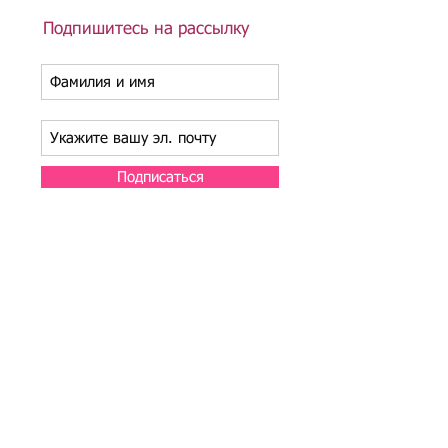
Подпишитесь на рассылку
Подписаться
Подбор иностранного персонала;
Онлайн-школа трудового мигранта;
Размер платежей по патентам на 2026 г.;
Гражданство РФ (онлайн-сервисы
);
Список центров временного содержания
иностранных граждан в РФ
Регламент обработки персональных данных
в базе данных резюме и вакансий