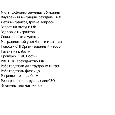
Migranto.Бланки
Беженцы с Украины
Внутренняя миграция
Граждане ЕАЭС
Дети мигрантов
Другие вопросы
Запрет на въезд в РФ
Здоровье мигрантов
Иностранные студенты
Миграционный учет
Налоги и взносы
Новости СНГ
Организованный набор
Патент на работу
Проверки ФМС России
РВП ВНЖ гражданство РФ
Работодатели для трудовых мигрантов
Работодатель-физлицо
Разрешение на работу
Реестр контролируемых лиц
СВО
Экзамены для мигрантов