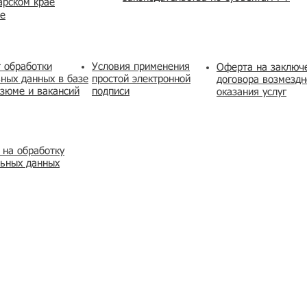
арском крае
же
 обработки
Условия применения
​Оферта на заключ
ных данных в базе
простой электронной
договора возмездн
зюме и вакансий
подписи
оказания услуг
 на обработку
льных данных