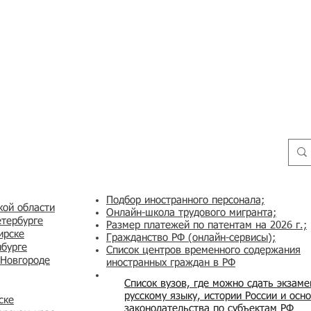
Подбор иностранного персонала;
кой области
Онлайн-школа трудового мигранта;
етербурге
Размер платежей по патентам на 2026 г.;
ирске
Гражданство РФ (онлайн-сервисы
);
нбурге
Список центров временного содержания
 Новгороде
иностранных граждан в РФ
Список вузов, где можно сдать экзам
русскому языку, истории России и осн
ске
законодательства по субъектам РФ