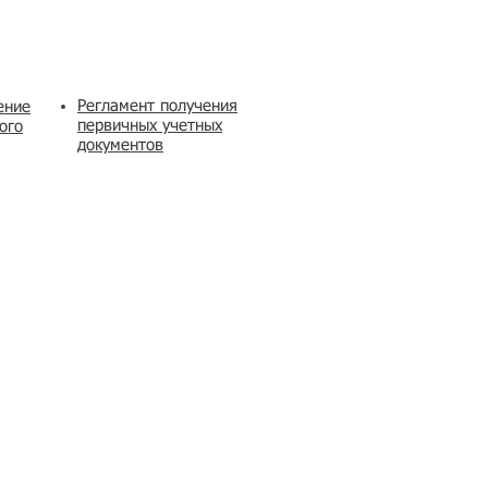
Регламент получения
ение
первичных учетных
ого
документов