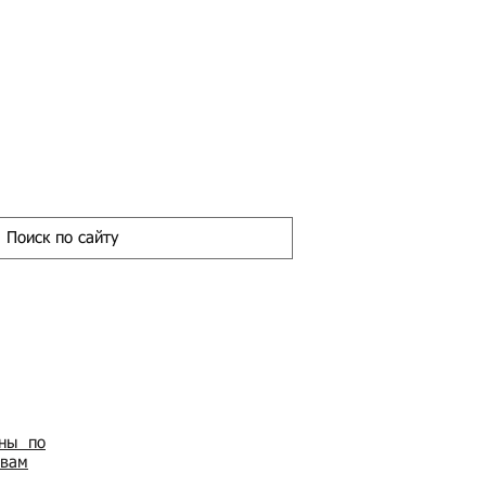
ены по
овам