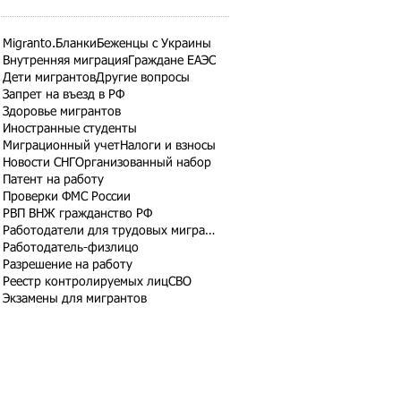
Migranto.Бланки
Беженцы с Украины
Внутренняя миграция
Граждане ЕАЭС
Дети мигрантов
Другие вопросы
Запрет на въезд в РФ
Здоровье мигрантов
Иностранные студенты
Миграционный учет
Налоги и взносы
Новости СНГ
Организованный набор
Патент на работу
Проверки ФМС России
РВП ВНЖ гражданство РФ
Работодатели для трудовых мигрантов
Работодатель-физлицо
Разрешение на работу
Реестр контролируемых лиц
СВО
Экзамены для мигрантов