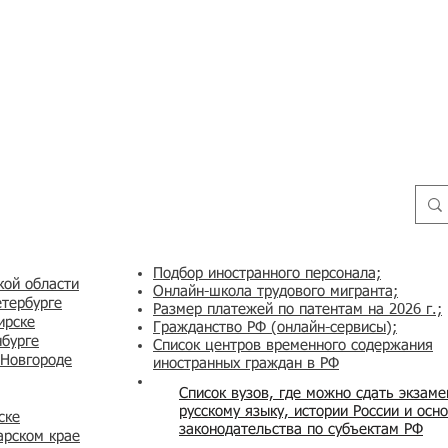
Подбор иностранного персонала;
кой области
Онлайн-школа трудового мигранта;
етербурге
Размер платежей по патентам на 2026 г.;
ирске
Гражданство РФ (онлайн-сервисы
);
нбурге
Список центров временного содержания
 Новгороде
иностранных граждан в РФ
Список вузов, где можно сдать экзам
русскому языку, истории России и осн
ске
законодательства по субъектам РФ
арском крае