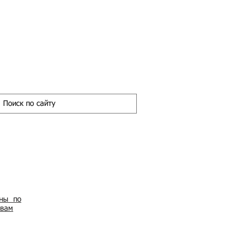
ены по
овам