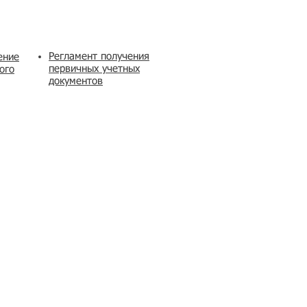
Регламент получения
ение
первичных учетных
ого
документов