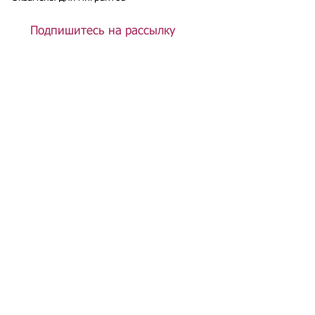
Подпишитесь на рассылку
Подписаться
Подбор иностранного персонала;
Онлайн-школа трудового мигранта;
Размер платежей по патентам на 2026 г.;
Гражданство РФ (онлайн-сервисы
);
Список центров временного содержания
иностранных граждан в РФ
Регламент обработки персональных данных
в базе данных резюме и вакансий