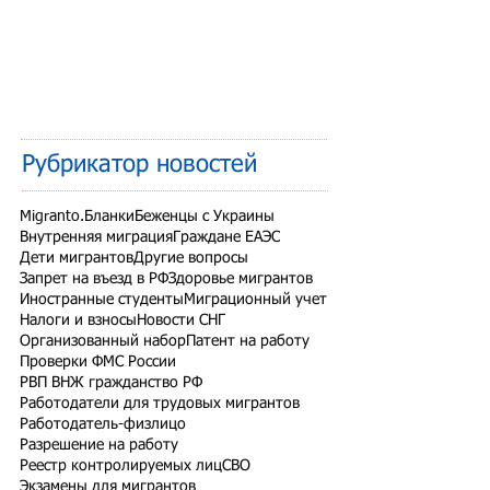
Рубрикатор новостей
Migranto.Бланки
Беженцы с Украины
Внутренняя миграция
Граждане ЕАЭС
Дети мигрантов
Другие вопросы
Запрет на въезд в РФ
Здоровье мигрантов
Иностранные студенты
Миграционный учет
Налоги и взносы
Новости СНГ
Организованный набор
Патент на работу
Проверки ФМС России
РВП ВНЖ гражданство РФ
Работодатели для трудовых мигрантов
Работодатель-физлицо
Разрешение на работу
Реестр контролируемых лиц
СВО
Экзамены для мигрантов