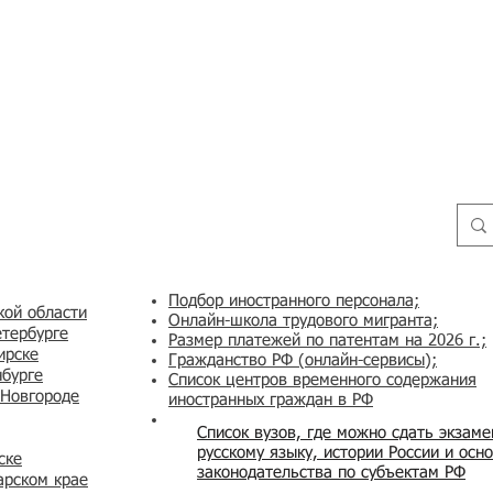
Подбор иностранного персонала;
кой области
Онлайн-школа трудового мигранта;
етербурге
Размер платежей по патентам на 2026 г.;
ирске
Гражданство РФ (онлайн-сервисы
);
нбурге
Список центров временного содержания
 Новгороде
иностранных граждан в РФ
Список вузов, где можно сдать экзам
русскому языку, истории России и осн
ске
законодательства по субъектам РФ
арском крае