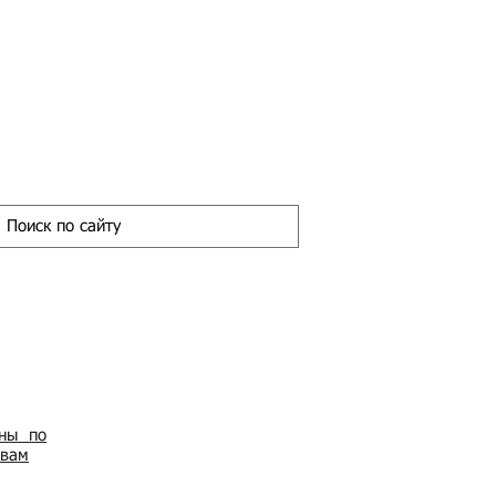
ены по
овам