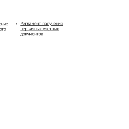
Регламент получения
ение
первичных учетных
ого
документов