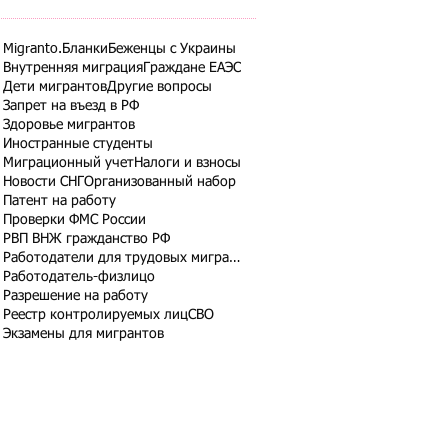
Migranto.Бланки
Беженцы с Украины
Внутренняя миграция
Граждане ЕАЭС
Дети мигрантов
Другие вопросы
Запрет на въезд в РФ
Здоровье мигрантов
Иностранные студенты
Миграционный учет
Налоги и взносы
Новости СНГ
Организованный набор
Патент на работу
Проверки ФМС России
РВП ВНЖ гражданство РФ
Работодатели для трудовых мигрантов
Работодатель-физлицо
Разрешение на работу
Реестр контролируемых лиц
СВО
Экзамены для мигрантов