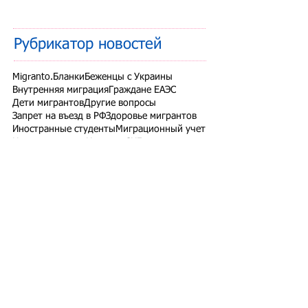
Рубрикатор новостей
Migranto.Бланки
Беженцы с Украины
Внутренняя миграция
Граждане ЕАЭС
Дети мигрантов
Другие вопросы
Запрет на въезд в РФ
Здоровье мигрантов
Иностранные студенты
Миграционный учет
Налоги и взносы
Новости СНГ
Организованный набор
Патент на работу
Проверки ФМС России
РВП ВНЖ гражданство РФ
Работодатели для трудовых мигрантов
Работодатель-физлицо
Разрешение на работу
Реестр контролируемых лиц
СВО
Экзамены для мигрантов
Подпишитесь на рассылку