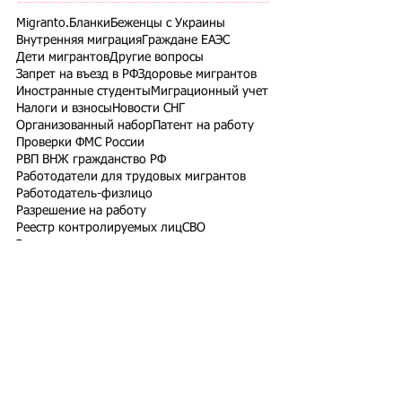
Migranto.Бланки
Беженцы с Украины
Внутренняя миграция
Граждане ЕАЭС
Дети мигрантов
Другие вопросы
Запрет на въезд в РФ
Здоровье мигрантов
Иностранные студенты
Миграционный учет
Налоги и взносы
Новости СНГ
Организованный набор
Патент на работу
Проверки ФМС России
РВП ВНЖ гражданство РФ
Работодатели для трудовых мигрантов
Работодатель-физлицо
Разрешение на работу
Реестр контролируемых лиц
СВО
Экзамены для мигрантов
Подпишитесь на рассылку