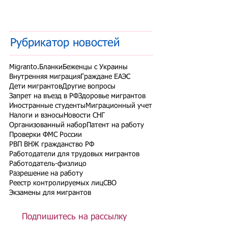
Рубрикатор новостей
Migranto.Бланки
Беженцы с Украины
Внутренняя миграция
Граждане ЕАЭС
Дети мигрантов
Другие вопросы
Запрет на въезд в РФ
Здоровье мигрантов
Иностранные студенты
Миграционный учет
Налоги и взносы
Новости СНГ
Организованный набор
Патент на работу
Проверки ФМС России
РВП ВНЖ гражданство РФ
Работодатели для трудовых мигрантов
Работодатель-физлицо
Разрешение на работу
Реестр контролируемых лиц
СВО
Экзамены для мигрантов
Подпишитесь на рассылку