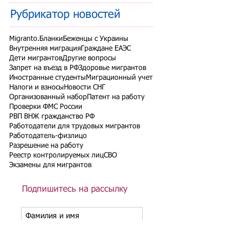
Рубрикатор новостей
Migranto.Бланки
Беженцы с Украины
Внутренняя миграция
Граждане ЕАЭС
Дети мигрантов
Другие вопросы
Запрет на въезд в РФ
Здоровье мигрантов
Иностранные студенты
Миграционный учет
Налоги и взносы
Новости СНГ
Организованный набор
Патент на работу
Проверки ФМС России
РВП ВНЖ гражданство РФ
Работодатели для трудовых мигрантов
Работодатель-физлицо
Разрешение на работу
Реестр контролируемых лиц
СВО
Экзамены для мигрантов
Подпишитесь на рассылку