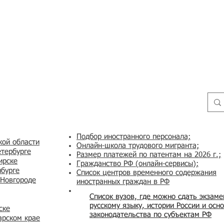
Подбор иностранного персонала;
кой области
Онлайн-школа трудового мигранта;
етербурге
Размер платежей по патентам на 2026 г.;
ирске
Гражданство РФ (онлайн-сервисы
);
нбурге
Список центров временного содержания
 Новгороде
иностранных граждан в РФ
Список вузов, где можно сдать экзам
русскому языку, истории России и осн
ске
законодательства по субъектам РФ
арском крае