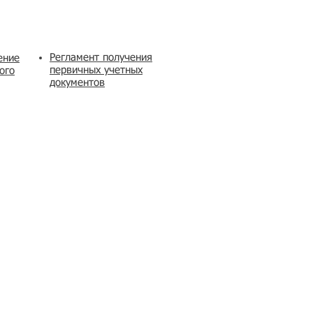
Регламент получения
ение
первичных учетных
ого
документов