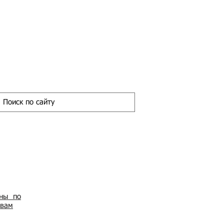
ены по
овам