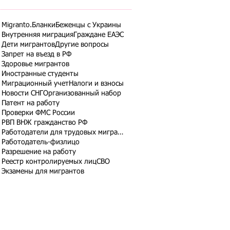
Migranto.Бланки
Беженцы с Украины
Внутренняя миграция
Граждане ЕАЭС
Дети мигрантов
Другие вопросы
Запрет на въезд в РФ
Здоровье мигрантов
Иностранные студенты
Миграционный учет
Налоги и взносы
Новости СНГ
Организованный набор
Патент на работу
Проверки ФМС России
РВП ВНЖ гражданство РФ
Работодатели для трудовых мигрантов
Работодатель-физлицо
Разрешение на работу
Реестр контролируемых лиц
СВО
Экзамены для мигрантов