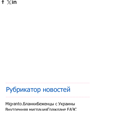
Рубрикатор новостей
Migranto.Бланки
Беженцы с Украины
Внутренняя миграция
Граждане ЕАЭС
Дети мигрантов
Другие вопросы
Запрет на въезд в РФ
Здоровье мигрантов
Иностранные студенты
Миграционный учет
Налоги и взносы
Новости СНГ